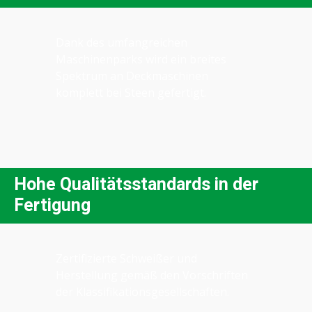
Dank des umfangreichen
Maschinenparks wird ein breites
Spektrum an Deckmaschinen
komplett bei Steen gefertigt.
Hohe Qualitätsstandards in der
Fertigung
Zertifizierte Schweißer und
Herstellung gemäß den Vorschriften
der Klassifikationsgesellschaften.